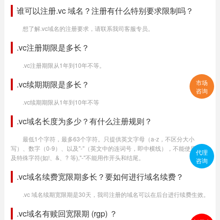
谁可以注册.vc 域名？注册有什么特别要求限制吗？
想了解.vc域名的注册要求，请联系我司客服专员。
.vc注册期限是多长？
.vc注册期限从1年到10年不等。
市场
.vc续期期限是多长？
咨询
.vc续期期限从1年到10年不等
.vc域名长度为多少？有什么注册规则？
最低1个字符，最多63个字符。只提供英文字母（a-z，不区分大小
写）、数字（0-9）、以及"-"（英文中的连词号，即中横线），不能使用空格
代理
及特殊字符(如!、&、? 等),"-"不能用作开头和结尾。
咨询
.vc域名续费宽限期多长？要如何进行域名续费？
.vc 域名续期宽限期是30天，我司注册的域名可以在后台进行续费生效。
.vc域名有赎回宽限期 (rgp) ？