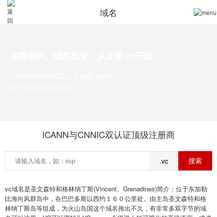
域名
品牌保护、域名投资，从注册.vc开始
ICANN与CNNIC双认证顶级注册商
百万客户的共同选择！
ICANN与CNNIC双认证顶级注册商
.vc
vc域名是圣文森特和格林纳丁斯(Vincent、Grenadines)简介：位于东加勒
比海向风群岛中，在巴巴多斯以西约１６０公里处。由主岛圣文森特和格
林纳丁斯岛等组成，为火山岛国这个域名推出不久，有非常多双字节的域