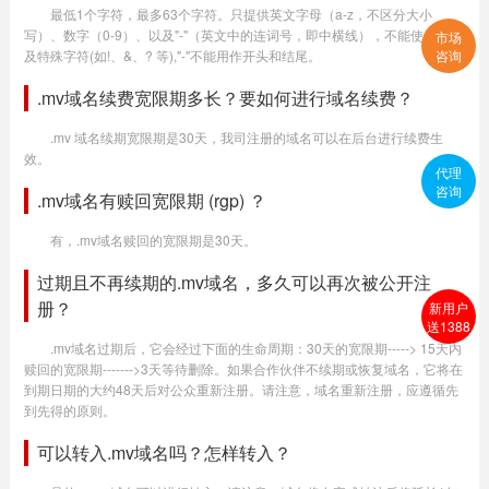
最低1个字符，最多63个字符。只提供英文字母（a-z，不区分大小
写）、数字（0-9）、以及"-"（英文中的连词号，即中横线），不能使用空格
市场
及特殊字符(如!、&、? 等),"-"不能用作开头和结尾。
咨询
.mv域名续费宽限期多长？要如何进行域名续费？
.mv 域名续期宽限期是30天，我司注册的域名可以在后台进行续费生
效。
代理
咨询
.mv域名有赎回宽限期 (rgp) ？
有，.mv域名赎回的宽限期是30天。
过期且不再续期的.mv域名，多久可以再次被公开注
册？
新用户
送1388
.mv域名过期后，它会经过下面的生命周期：30天的宽限期-----> 15天内
赎回的宽限期------->3天等待删除。如果合作伙伴不续期或恢复域名，它将在
到期日期的大约48天后对公众重新注册。请注意，域名重新注册，应遵循先
到先得的原则。
可以转入.mv域名吗？怎样转入？