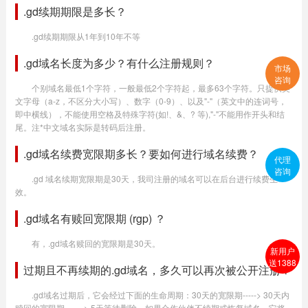
.gd续期期限是多长？
.gd续期期限从1年到10年不等
.gd域名长度为多少？有什么注册规则？
市场
咨询
个别域名最低1个字符，一般最低2个字符起，最多63个字符。只提供英
文字母（a-z，不区分大小写）、数字（0-9）、以及"-"（英文中的连词号，
即中横线），不能使用空格及特殊字符(如!、&、? 等),"-"不能用作开头和结
尾。注*中文域名实际是转码后注册。
.gd域名续费宽限期多长？要如何进行域名续费？
代理
咨询
.gd 域名续期宽限期是30天，我司注册的域名可以在后台进行续费生
效。
.gd域名有赎回宽限期 (rgp) ？
有，.gd域名赎回的宽限期是30天。
新用户
送1388
过期且不再续期的.gd域名，多久可以再次被公开注册？
.gd域名过期后，它会经过下面的生命周期：30天的宽限期-----> 30天内
赎回的宽限期-------> 5天等待删除。如果合作伙伴不续期或恢复域名，它将