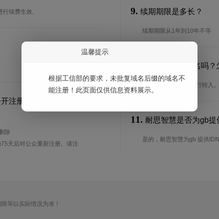
9.
续期期限是多长？
进行续费生效。
续期期限从1年到10年不等
温馨提示
10.
可以转入gb域名吗？
根据工信部的要求，未批复域名后缀的域名不
是的，gb域名可以进行转入
能注册！此页面仅供信息资料展示。
公开注册？
11.
耐思智慧是否为gb提供
待删除
是的，耐思智慧为gb 提供ID
75天后对公众重新注册。请注
期限等以实际情况为准！