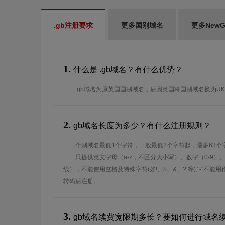
.gb注册要求
更多国别域名
更多New
1.
什么是 .gb域名？有什么优势？
.gb域名为原英国国别域名，后因英国将国别域名换为U
2.
gb域名长度为多少？有什么注册规则？
个别域名最低1个字符，一般最低2个字符起，最多63个
只提供英文字母（a-z，不区分大小写）、数字（0-9）
线），不能使用空格及特殊字符(如!、$、&、? 等),"-"不
转码后注册。
3.
gb域名续费宽限期多长？要如何进行域名