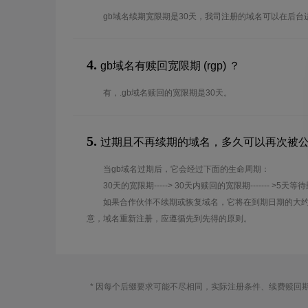
gb域名续期宽限期是30天，我司注册的域名可以在后台
4.
gb域名有赎回宽限期 (rgp) ？
有，.gb域名赎回的宽限期是30天。
5.
过期且不再续期的域名，多久可以再次被
当gb域名过期后，它会经过下面的生命周期：
30天的宽限期-----> 30天内赎回的宽限期------- >5天等
如果合作伙伴不续期或恢复域名，它将在到期日期的大约
意，域名重新注册，应遵循先到先得的原则。
* 因每个后缀要求可能不尽相同，实际注册条件、续费赎回