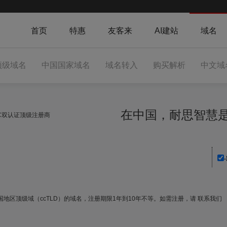
首页
特惠
友客来
AI建站
域名
顶级域名
中国国家域名
域名转入
购买解析
中文域
在中国，耐思智
NIC双认证顶级注册商
国地区顶级域（ccTLD）的域名，注册期限1年到10年不等。如需注册，请
联系我们