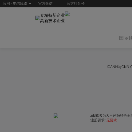
官网 - 电信线路
官方微信
官方抖音号
专精特新企业
高新技术企业
国际
ICANN与CN
.gb域名为大不列颠联合王
注册要求:
无要求