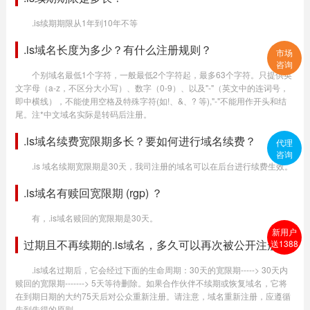
.is续期期限从1年到10年不等
.is域名长度为多少？有什么注册规则？
市场
咨询
个别域名最低1个字符，一般最低2个字符起，最多63个字符。只提供英
文字母（a-z，不区分大小写）、数字（0-9）、以及"-"（英文中的连词号，
即中横线），不能使用空格及特殊字符(如!、&、? 等),"-"不能用作开头和结
尾。注*中文域名实际是转码后注册。
.is域名续费宽限期多长？要如何进行域名续费？
代理
咨询
.is 域名续期宽限期是30天，我司注册的域名可以在后台进行续费生效。
.is域名有赎回宽限期 (rgp) ？
有，.is域名赎回的宽限期是30天。
新用户
过期且不再续期的.is域名，多久可以再次被公开注册？
送1388
.is域名过期后，它会经过下面的生命周期：30天的宽限期-----> 30天内
赎回的宽限期-------> 5天等待删除。如果合作伙伴不续期或恢复域名，它将
在到期日期的大约75天后对公众重新注册。请注意，域名重新注册，应遵循
先到先得的原则。