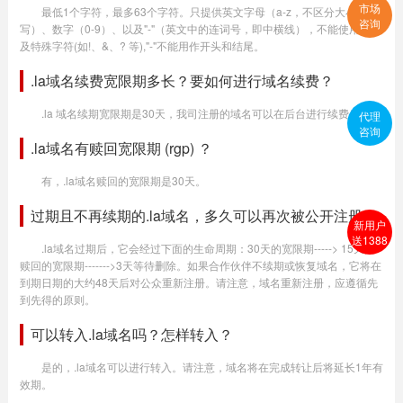
市场
最低1个字符，最多63个字符。只提供英文字母（a-z，不区分大小
咨询
写）、数字（0-9）、以及"-"（英文中的连词号，即中横线），不能使用空格
及特殊字符(如!、&、? 等),"-"不能用作开头和结尾。
.la域名续费宽限期多长？要如何进行域名续费？
.la 域名续期宽限期是30天，我司注册的域名可以在后台进行续费生效。
代理
咨询
.la域名有赎回宽限期 (rgp) ？
有，.la域名赎回的宽限期是30天。
过期且不再续期的.la域名，多久可以再次被公开注册？
新用户
送1388
.la域名过期后，它会经过下面的生命周期：30天的宽限期-----> 15天内
赎回的宽限期------->3天等待删除。如果合作伙伴不续期或恢复域名，它将在
到期日期的大约48天后对公众重新注册。请注意，域名重新注册，应遵循先
到先得的原则。
可以转入.la域名吗？怎样转入？
是的，.la域名可以进行转入。请注意，域名将在完成转让后将延长1年有
效期。