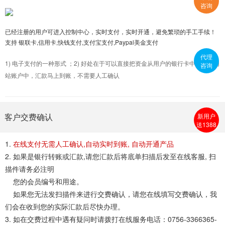
咨询
已经注册的用户可进入控制中心，实时支付，实时开通，避免繁琐的手工手续！
支持 银联卡,信用卡,快钱支付,支付宝支付,Paypal美金支付
代理
1) 电子支付的一种形式 ；2) 好处在于可以直接把资金从用户的银行卡中转账到网
咨询
站账户中，汇款马上到账，不需要人工确认
新用户
客户交费确认
送1388
1.
在线支付无需人工确认,自动实时到账, 自动开通产品
2. 如果是银行转账或汇款,请您汇款后将底单扫描后发至
在线客服
, 扫
描件请务必注明
您的会员编号和用途。
如果您无法发扫描件来进行交费确认，请您在线填写
交费确认
，我
们会在收到您的实际汇款后尽快办理。
3. 如在交费过程中遇有疑问时请拨打在线服务电话：
0756-3366365-